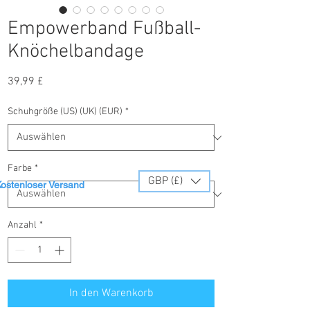
Empowerband Fußball-
Knöchelbandage
Preis
39,99 £
Schuhgröße (US) (UK) (EUR)
*
Farbe
*
GBP (£)
ostenloser Versand
Anzahl
*
In den Warenkorb