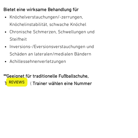
Bietet eine wirksame Behandlung für
Knöchelverstauchungen/-zerrungen,
Knöchelinstabilität, schwache Knöchel
Chronische Schmerzen, Schwellungen und
Steifheit
Inversions-/Eversionsverstauchungen und
Schäden an lateralen/medialen Bändern
Achillessehnenverletzungen
**Geeignet für traditionelle Fußballschuhe,
REVIEWS
TF Schuhe,
(
Trainer wählen eine Nummer
größer für die richtige Passform)
Lieferinformationen
Kostenloser Versand
FAQ
UK Royal Mail First Class 2-3 Tage
International tracked 5-7 days (Delivery Duties