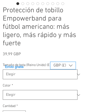
Protección de tobillo
Empowerband para
fútbol americano: más
ligero, más rápido y más
fuerte
Precio
39,99 GBP
Tamaño de bota (Reino Unido) (EE. UU.) (EUR)
GBP (£)
*
Envío gratis
Color
*
Cantidad
*