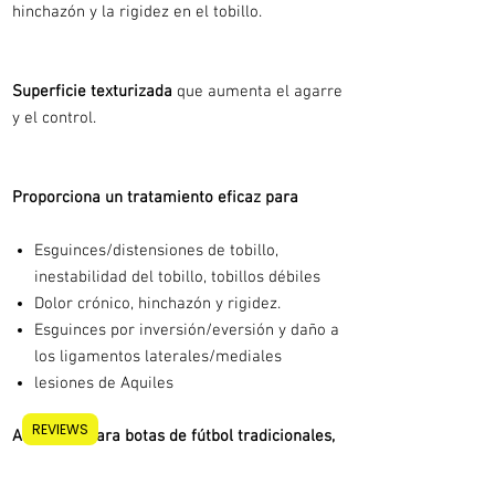
hinchazón y la rigidez en el tobillo.
Superficie texturizada
que aumenta el agarre
y el control.
Proporciona un tratamiento eficaz para
Esguinces/distensiones de tobillo,
inestabilidad del tobillo, tobillos débiles
Dolor crónico, hinchazón y rigidez.
Esguinces por inversión/eversión y daño a
los ligamentos laterales/mediales
lesiones de Aquiles
REVIEWS
Adecuado para botas de fútbol tradicionales,
zapatos TF,
(
los entrenadores deben
seleccionar una talla más para un ajuste