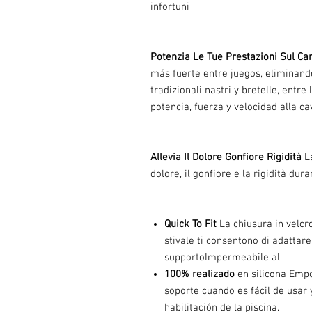
infortuni
Potenzia Le Tue Prestazioni Sul C
más fuerte entre juegos, eliminando
tradizionali nastri y bretelle, ent
potencia, fuerza y velocidad alla ca
Allevia Il Dolore Gonfiore Rigidità
La
dolore, il gonfiore e la rigidità dur
Quick To Fit
La chiusura in velcro 
stivale ti consentono di adattare
supportoImpermeabile al
100% realizado
en silicona Empo
soporte cuando es fácil de usar
habilitación de la piscina.