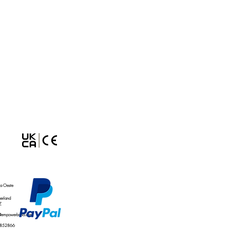
nte pendiente Reino Unido No.
0158.4
ta Oeste
erland
Z
@empowerband.com
 852866