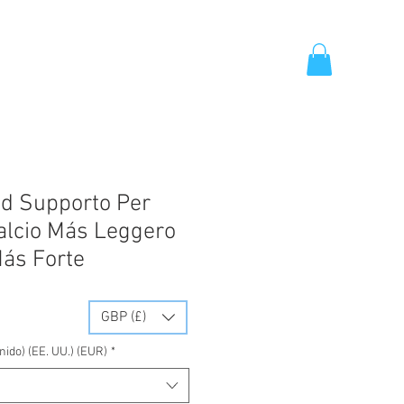
More
 Supporto Per
Calcio Más Leggero
ás Forte
GBP (£)
ido) (EE. UU.) (EUR)
*