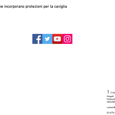
e incorporano protezioni per la caviglia
Pate
181
1
5 Vis
Morpeth
Northumb
Do Not Sell My Personal Information
NE630R
contacto
(01670)