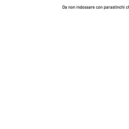
Da non indossare con parastinchi ch
Casa
Sobre nosotros
Aprende más
Tienda
afiliados
Contacto