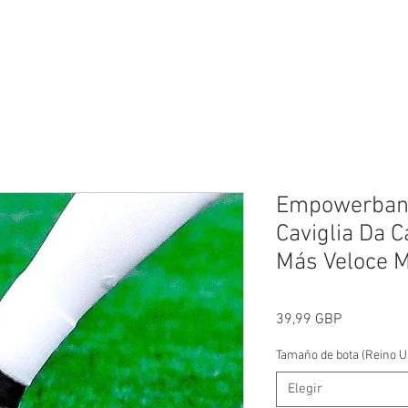
Hogar
Comercio
Fisios
Empowerband
Caviglia Da 
Más Veloce M
Precio
39,99 GBP
Tamaño de bota (Reino Un
Elegir