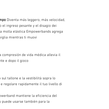
detalles
ampo
Diventa más leggero, más velocidad,
 el ingreso pesante y el disagio dei
re la molla elástica Empowerbands agrega
viglia mientras ti muovi
 compresión de vida médica allevia il
ante e dopo il gioco
sul tallone e la vestibilità sopra lo
 e regolare rapidamente il tuo livello di
werband mantiene la eficiencia del
 y puede usarse también para la