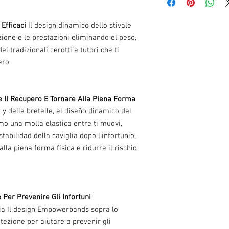
difetti e integri. A volte
arrotondata come una
restituire la merce. Resi
¿Cómo se adapta co
Condizioni.
Efficaci
Il design dinamico dello stivale
el vídeo adaptado en l
Ci auguriamo che tu ami
azione e le prestazioni eliminando el peso,
¿Posso indossare Emp
non sei soddisfatto della
especificamente proy
dei tradizionali cerotti e tutori che ti
preghiamo di restituirci 
incastrando lo stivale
ero
originale, imballata e n
¿Perché è indossato s
Siamo lieti di offrire un
caviglia e lo stivale
gli articoli non utilizzati 
protezione, acelerand
e Il Recupero E Tornare Alla Piena Forma
è difettoso, saremo lieti 
lavorando también c
ove possibile.
 y delle bretelle, el diseño dinámico del
aumentar la potencia
Afortunadamente, non sia
o una molla elastica entre ti muovi,
recuperación y aume
restituzione di prodotti u
¿Cómo funciona Emp
abilidad della caviglia dopo l'infortunio,
nuestra garantía de rimb
o metere in lavatric
la piena forma fisica e ridurre il rischio
utilizzati.
¿Cuánto durará Empow
Empowerband y dura 
erba/3g
¿Spedite a livello int
Per Prevenire Gli Infortuni
tracciabile di prima 
glia Il design Empowerbands sopra lo
¿Puedo pagar de form
tramite bonifico BACS
tezione per aiutare a prevenir gli