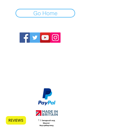
Go Home
Дома
О нас
Узнать больше
Магазин
Филиалы
Контакт
REVIEWS
1
5 Западный вид
Морпет
Нортумберленд
NE630RZ