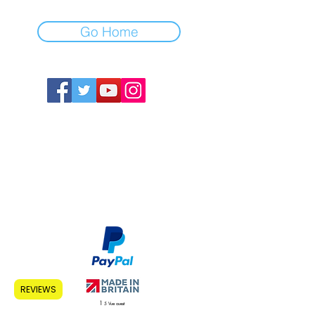
Go Home
Maison
À propos de nous
Apprendre encore
plus
Boutique
Affiliés
Contact
REVIEWS
1
5 Vue ouest
Morpeth