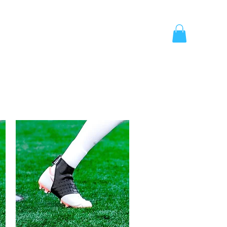
più
More