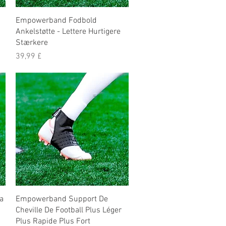
Empowerband Fodbold
Ankelstøtte - Lettere Hurtigere
Stærkere
Prezzo
39,99 £
a
Empowerband Support De
Cheville De Football Plus Léger
Plus Rapide Plus Fort