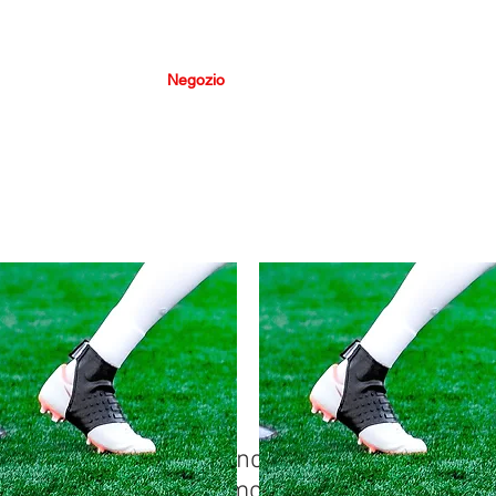
Casa
Negozio
Fisioterapisti
Saperne di 
cquista il miglior supporto per caviglia
per il calcio
Al momento non abbiamo
prodotti da mostrare qui.