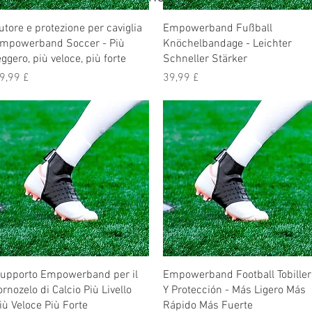
utore e protezione per caviglia
Empowerband Fußball
mpowerband Soccer - Più
Knöchelbandage - Leichter
eggero, più veloce, più forte
Schneller Stärker
rezzo
Prezzo
9,99 £
39,99 £
upporto Empowerband per il
Empowerband Football Tobiller
ornozelo di Calcio Più Livello
Y Protección - Más Ligero Más
iù Veloce Più Forte
Rápido Más Fuerte