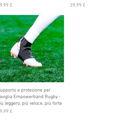
rezzo
Prezzo
9,99 £
39,99 £
upporto e protezione per
aviglia Empowerband Rugby -
iù leggero, più veloce, più forte
rezzo
9,99 £