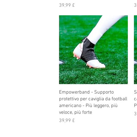
Prezzo
P
39,99 £
3
Empowerband - Supporto
S
protettivo per caviglia da football
c
americano - Più leggero, più
P
veloce, più forte
P
3
Prezzo
39,99 £