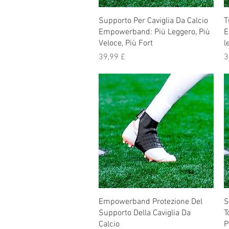
Supporto Per Caviglia Da Calcio
T
Empowerband: Più Leggero, Più
E
Veloce, Più Fort
l
Prezzo
P
39,99 £
3
Empowerband Protezione Del
S
Supporto Della Caviglia Da
T
Calcio
P