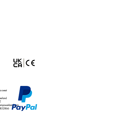
ttesa di brevetto nel Regno Unito n.
0158.4
ta ovest
erland
Z
empowerband.com
 852866