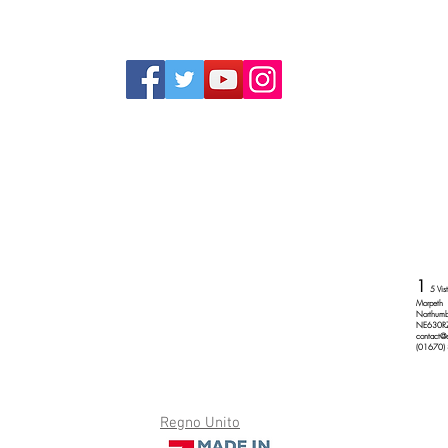
In a
181
1
5 Vis
Morpeth
Northumb
Do Not Sell My Personal Information
NE630R
contact@
(01670)
Regno Unito