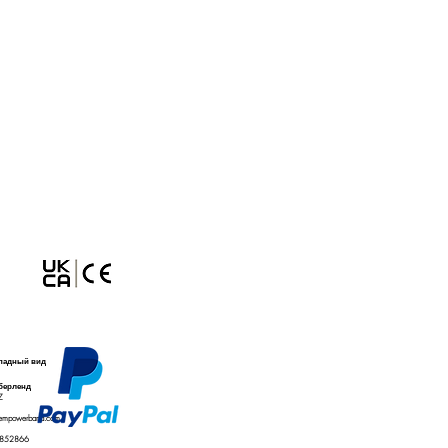
вка на патент Великобритании
810158.4
ападный вид
берленд
Z
empowerband.com
 852866