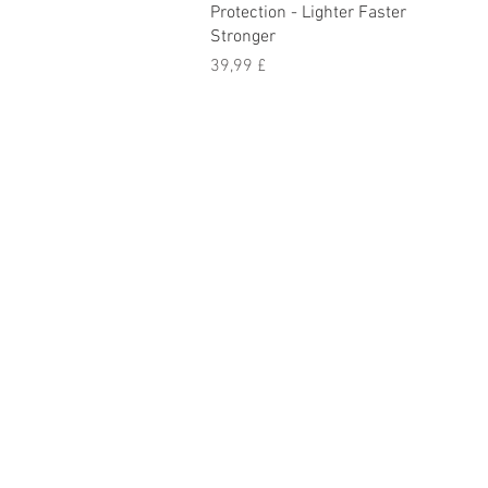
Protection - Lighter Faster
Stronger
Цена
39,99 £
Дома
О нас
Узнать больше
Магазин
Филиалы
Контакт