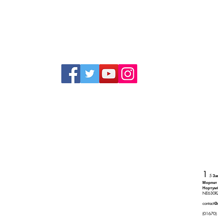
Зая
№ 1
1
5 З
Морпет
Нортум
Do Not Sell My Personal Information
NE630R
contact@
(01670)